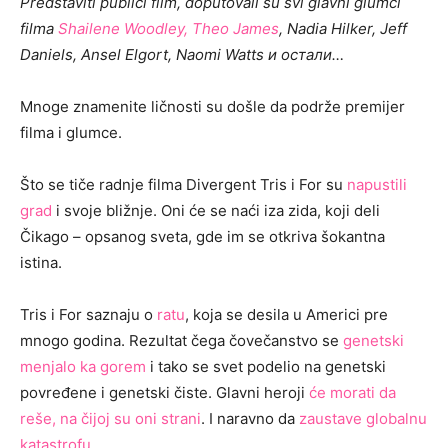
Predstaviti publici film, doputovali su svi glavni glumci
filma
Shailene Woodley, Theo James
,
Nadia Hilker,
Jeff
Daniels,
Ansel Elgort,
Naomi Watts и остали…
Mnoge znamenite ličnosti su došle da podrže premijer
filma i glumce.
Što se tiče radnje filma Divergent Tris i For su
napustili
grad
i svoje bližnje. Oni će se naći iza zida, koji deli
Čikago – opsanog sveta, gde im se otkriva šokantna
istina.
Tris i For saznaju o
ratu
, koja se desila u Americi pre
mnogo godina. Rezultat čega čovečanstvo se
genetski
menjalo ka gorem
i tako se svet podelio na genetski
povređene i genetski čiste. Glavni heroji
će morati da
reše, na čijoj su oni strani
. I naravno da
zaustave globalnu
katastrofu.