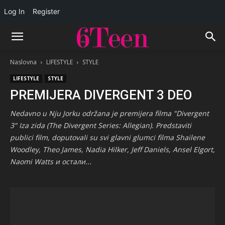
Log In
Register
Naslovna
LIFESTYLE
STYLE
LIFESTYLE
STYLE
PREMIJERA DIVERGENT 3 DEO
Nedavno u Nju Jorku održana je premijera filma "Divergent
3" Iza zida (The Divergent Series: Allegian). Predstaviti
publici film, doputovali su svi glavni glumci filma Shailene
Woodley, Theo James, Nadia Hilker, Jeff Daniels, Ansel Elgort,
Naomi Watts и остали...