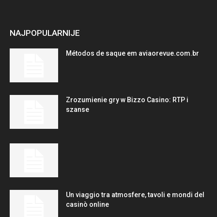
NAJPOPULARNIJE
Métodos de saque em aviaorevue.com.br
Zrozumienie gry w Bizzo Casino: RTP i
szanse
Un viaggio tra atmosfere, tavoli e mondi del
casinò online