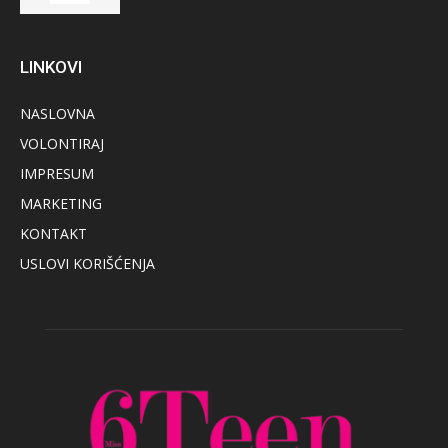
LINKOVI
NASLOVNA
VOLONTIRAJ
IMPRESUM
MARKETING
KONTAKT
USLOVI KORIŠĆENJA