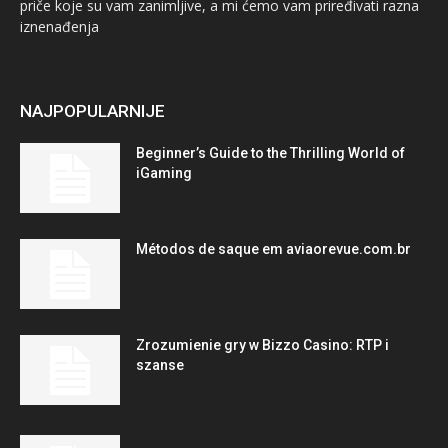
priče koje su vam zanimljive, a mi ćemo vam priređivati razna
iznenađenja
NAJPOPULARNIJE
Beginner’s Guide to the Thrilling World of
iGaming
Métodos de saque em aviaorevue.com.br
Zrozumienie gry w Bizzo Casino: RTP i
szanse