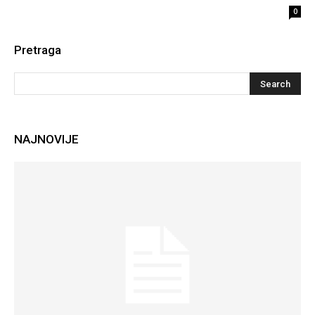
0
Pretraga
NAJNOVIJE