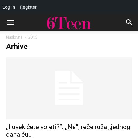
Log In
Register
Naslovna
2016
Arhive
,,I uvek ćete voleti?”. ,,Ne”, reče ruža ,,jednog
dana ću…