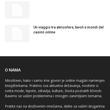
Un viaggio tra atmosfere, tavoli e mondi del
casinò online
O NAMA
Miss6teen, kako i samo ime govori je online magzin namenjen
tinejdžerkama. Pratimo sva aktuelna dešavanja, novitete iz
sveta mode, lepote, zdravlja, kulture, života poznatih ličnosti.
Bavimo se vašim problemima i mnogim zanimljivim temama.
Pratite nas na društvenim mrežama, delite sa vašim drugarima